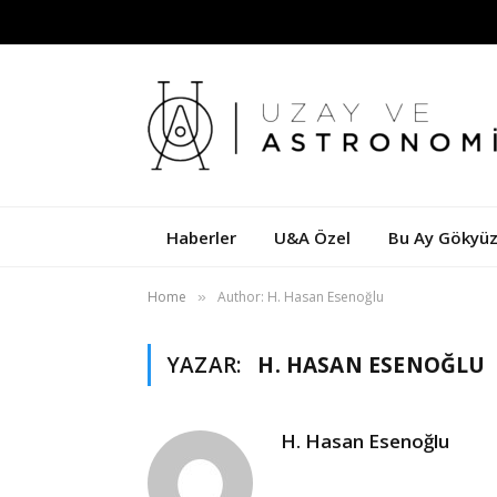
Haberler
U&A Özel
Bu Ay Gökyü
Home
Author: H. Hasan Esenoğlu
»
YAZAR:
H. HASAN ESENOĞLU
H. Hasan Esenoğlu