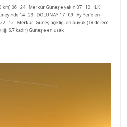
20 km) 06 24 Merkür Güneş’e yakın 07 12 İLK
güneyinde 14 23 DOLUNAY 17 09 Ay Yer’e en
2 13 Merkür–Güneş açıklığı en büyük (18 derece
ığı 6.7 kadir) Güneş’e en uzak