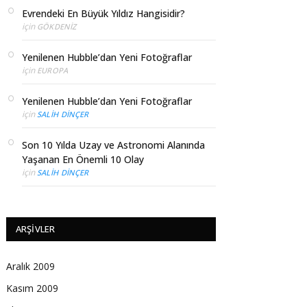
Evrendeki En Büyük Yıldız Hangisidir?
için
GÖKDENIZ
Yenilenen Hubble’dan Yeni Fotoğraflar
için
EUROPA
Yenilenen Hubble’dan Yeni Fotoğraflar
için
SALIH DINÇER
Son 10 Yılda Uzay ve Astronomi Alanında
Yaşanan En Önemli 10 Olay
için
SALIH DINÇER
ARŞIVLER
Aralık 2009
Kasım 2009