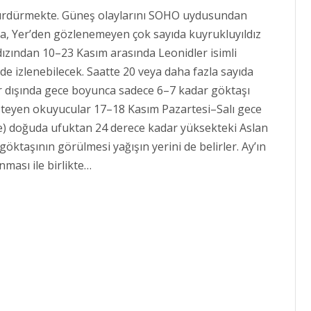
 sürdürmekte. Güneş olaylarını SOHO uydusundan
rıca, Yer’den gözlenemeyen çok sayıda kuyrukluyıldız
ıldızından 10–23 Kasım arasında Leonidler isimli
nde izlenebilecek. Saatte 20 veya daha fazla sayıda
lar dışında gece boyunca sadece 6–7 kadar göktaşı
isteyen okuyucular 17–18 Kasım Pazartesi–Salı gece
e) doğuda ufuktan 24 derece kadar yüksekteki Aslan
 göktaşının görülmesi yağışın yerini de belirler. Ay’ın
ması ile birlikte…