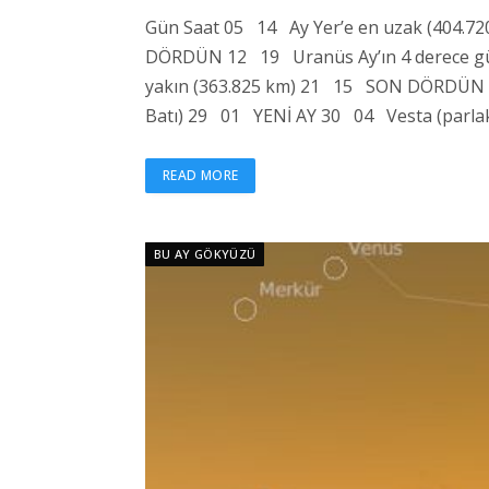
Gün Saat 05 14 Ay Yer’e en uzak (404.7
DÖRDÜN 12 19 Uranüs Ay’ın 4 derece 
yakın (363.825 km) 21 15 SON DÖRDÜN 2
Batı) 29 01 YENİ AY 30 04 Vesta (parlakl
READ MORE
BU AY GÖKYÜZÜ