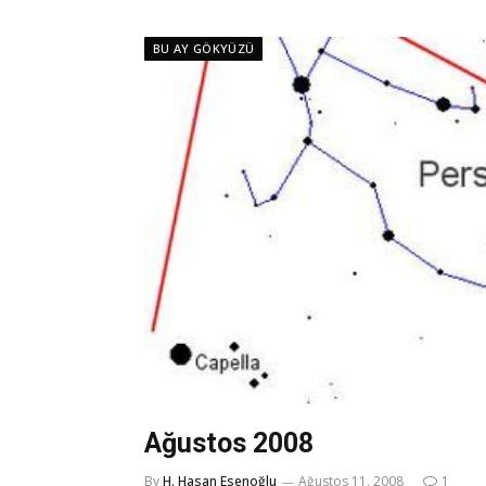
BU AY GÖKYÜZÜ
Ağustos 2008
By
H. Hasan Esenoğlu
Ağustos 11, 2008
1