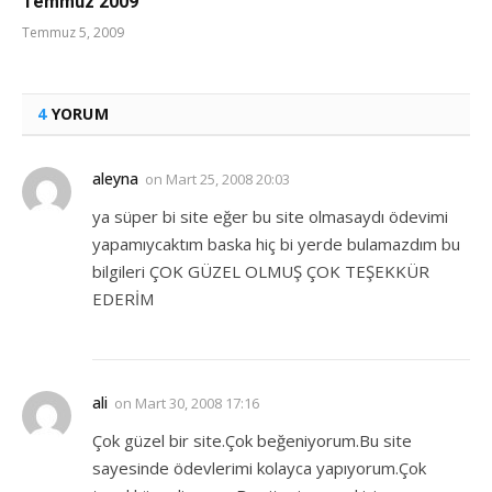
Temmuz 2009
Temmuz 5, 2009
4
YORUM
aleyna
on
Mart 25, 2008 20:03
ya süper bi site eğer bu site olmasaydı ödevimi
yapamıycaktım baska hiç bi yerde bulamazdım bu
bilgileri ÇOK GÜZEL OLMUŞ ÇOK TEŞEKKÜR
EDERİM
ali
on
Mart 30, 2008 17:16
Çok güzel bir site.Çok beğeniyorum.Bu site
sayesinde ödevlerimi kolayca yapıyorum.Çok