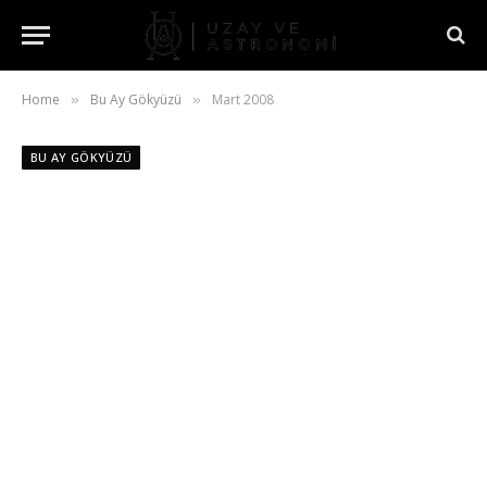
Home
Bu Ay Gökyüzü
Mart 2008
»
»
BU AY GÖKYÜZÜ