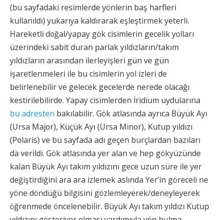
(bu sayfadaki resimlerde yönlerin baş harfleri
kullanıldı) yukarıya kaldırarak eşleştirmek yeterli.
Hareketli doğal/yapay gök cisimlerin gecelik yolları
üzerindeki sabit duran parlak yıldızların/takım
yıldızların arasından ilerleyişleri gün ve gün
işaretlenmeleri ile bu cisimlerin yol izleri de
belirlenebilir ve gelecek gecelerde nerede olacağı
kestirilebilirde. Yapay cisimlerden İridium uydularına
bu adresten
bakılabilir. Gök atlasında ayrıca Büyük Ayı
(Ursa Major), Küçük Ayı (Ursa Minor), Kutup yıldızı
(Polaris) ve bu sayfada adı geçen burçlardan bazıları
da verildi. Gök atlasında yer alan ve hep gökyüzünde
kalan Büyük Ayı takım yıldızını gece uzun süre ile yer
değiştirdiğini ara ara izlemek aslında Yer’in göreceli ne
yöne döndüğü bilgisini gözlemleyerek/deneyleyerek
öğrenmede öncelenebilir. Büyük Ayı takım yıldızı Kutup
yıldızını gösteriyor olması yardımıyla yön bulma