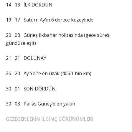
14 13 İLK DÖRDÜN
19 17 Satürn Ay’ın 6 derece kuzeyinde
20 08 Güneş ilkbahar noktasında (gece süresi
gündüze eşit)
21 21 DOLUNAY
26 23 Ay Yer’e en uzak (405.1 bin km)
30 01 SON DÖRDÜN
30 03 Pallas Güneş’e en yakın
GEZEGENLERİN İLGİNÇ GÖRÜNÜMLERİ