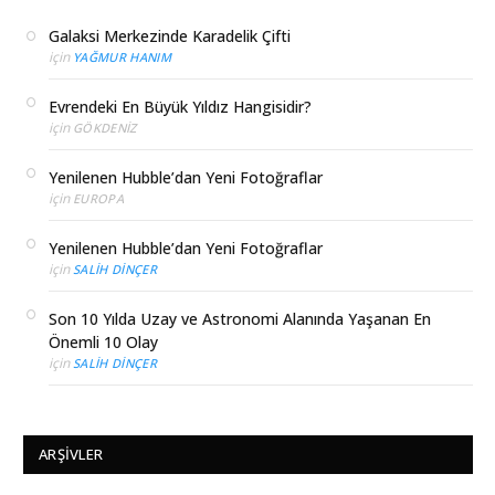
Galaksi Merkezinde Karadelik Çifti
için
YAĞMUR HANIM
Evrendeki En Büyük Yıldız Hangisidir?
için
GÖKDENIZ
Yenilenen Hubble’dan Yeni Fotoğraflar
için
EUROPA
Yenilenen Hubble’dan Yeni Fotoğraflar
için
SALIH DINÇER
Son 10 Yılda Uzay ve Astronomi Alanında Yaşanan En
Önemli 10 Olay
için
SALIH DINÇER
ARŞIVLER