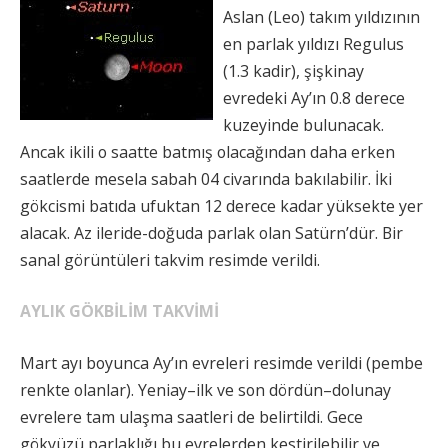
Aslan (Leo) takım yıldızının
en parlak yıldızı Regulus
(1.3 kadir), şişkinay
evredeki Ay’ın 0.8 derece
kuzeyinde bulunacak.
Ancak ikili o saatte batmış olacağından daha erken
saatlerde mesela sabah 04 civarında bakılabilir. İki
gökcismi batıda ufuktan 12 derece kadar yüksekte yer
alacak. Az ileride-doğuda parlak olan Satürn’dür. Bir
sanal görüntüleri takvim resimde verildi.
AYLIK GÖKBİLİM TAKVİMİ
Mart ayı boyunca Ay’ın evreleri resimde verildi (pembe
renkte olanlar). Yeniay–ilk ve son dördün–dolunay
evrelere tam ulaşma saatleri de belirtildi. Gece
gökyüzü parlaklığı bu evrelerden kestirilebilir ve