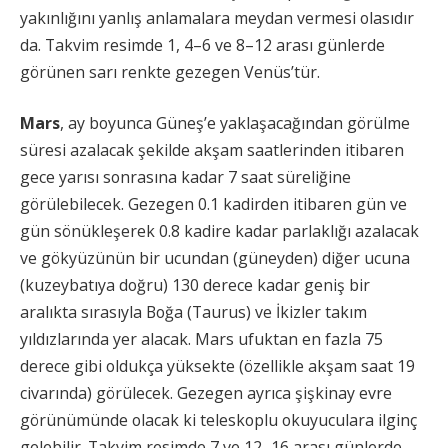
yakınlığını yanlış anlamalara meydan vermesi olasıdır
da. Takvim resimde 1, 4–6 ve 8–12 arası günlerde
görünen sarı renkte gezegen Venüs’tür.
Mars
, ay boyunca Güneş’e yaklaşacağından görülme
süresi azalacak şekilde akşam saatlerinden itibaren
gece yarısı sonrasına kadar 7 saat süreliğine
görülebilecek. Gezegen 0.1 kadirden itibaren gün ve
gün sönükleşerek 0.8 kadire kadar parlaklığı azalacak
ve gökyüzünün bir ucundan (güneyden) diğer ucuna
(kuzeybatıya doğru) 130 derece kadar geniş bir
aralıkta sırasıyla Boğa (Taurus) ve İkizler takım
yıldızlarında yer alacak. Mars ufuktan en fazla 75
derece gibi oldukça yüksekte (özellikle akşam saat 19
civarında) görülecek. Gezegen ayrıca şişkinay evre
görünümünde olacak ki teleskoplu okuyuculara ilginç
gelebilir. Takvim resimde 7 ve 12–16 arası günlerde