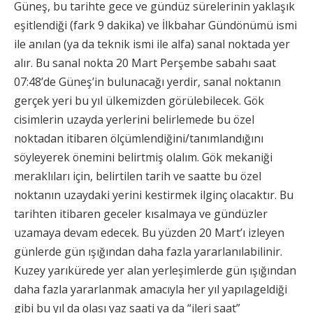
Güneş, bu tarihte gece ve gündüz sürelerinin yaklaşık
eşitlendiği (fark 9 dakika) ve İlkbahar Gündönümü ismi
ile anılan (ya da teknik ismi ile alfa) sanal noktada yer
alır. Bu sanal nokta 20 Mart Perşembe sabahı saat
07:48’de Güneş’in bulunacağı yerdir, sanal noktanın
gerçek yeri bu yıl ülkemizden görülebilecek. Gök
cisimlerin uzayda yerlerini belirlemede bu özel
noktadan itibaren ölçümlendiğini/tanımlandığını
söyleyerek önemini belirtmiş olalım. Gök mekaniği
meraklıları için, belirtilen tarih ve saatte bu özel
noktanın uzaydaki yerini kestirmek ilginç olacaktır. Bu
tarihten itibaren geceler kısalmaya ve gündüzler
uzamaya devam edecek. Bu yüzden 20 Mart’ı izleyen
günlerde gün ışığından daha fazla yararlanılabilinir.
Kuzey yarıkürede yer alan yerleşimlerde gün ışığından
daha fazla yararlanmak amacıyla her yıl yapılageldiği
gibi bu yıl da olası yaz saati ya da “ileri saat”