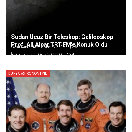
Sudan Ucuz Bir Teleskop: Galileoskop
Prof. Ali Alpar TRT FM’e Konuk Oldu
Ozan Kanbertay
Mart 8, 2009
8
İmir Kalkancı
Ocak 20, 2009
4
DÜNYA ASTRONOMI YILI