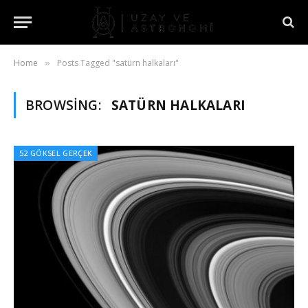
Home
Posts Tagged "satürn halkaları"
»
BROWSING:
SATÜRN HALKALARI
52 GÖKSEL GERÇEK