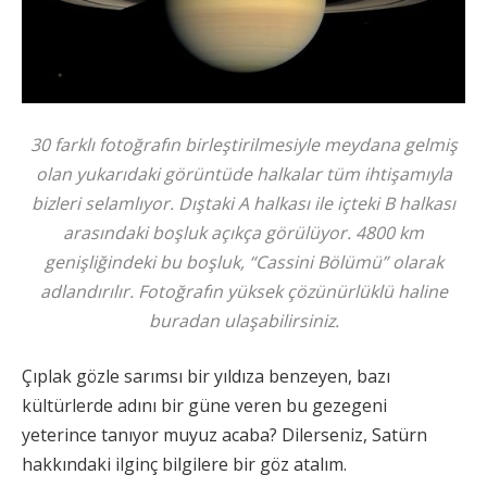
30 farklı fotoğrafın birleştirilmesiyle meydana gelmiş
olan yukarıdaki görüntüde halkalar tüm ihtişamıyla
bizleri selamlıyor. Dıştaki A halkası ile içteki B halkası
arasındaki boşluk açıkça görülüyor. 4800 km
genişliğindeki bu boşluk, “Cassini Bölümü” olarak
adlandırılır. Fotoğrafın yüksek çözünürlüklü haline
buradan
ulaşabilirsiniz.
Çıplak gözle sarımsı bir yıldıza benzeyen, bazı
kültürlerde adını bir güne veren bu gezegeni
yeterince tanıyor muyuz acaba? Dilerseniz, Satürn
hakkındaki ilginç bilgilere bir göz atalım.