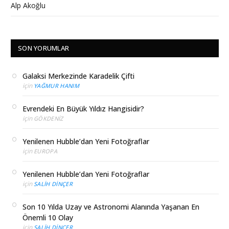
Alp Akoğlu
SON YORUMLAR
Galaksi Merkezinde Karadelik Çifti
için
YAĞMUR HANIM
Evrendeki En Büyük Yıldız Hangisidir?
için
GÖKDENIZ
Yenilenen Hubble’dan Yeni Fotoğraflar
için
EUROPA
Yenilenen Hubble’dan Yeni Fotoğraflar
için
SALIH DINÇER
Son 10 Yılda Uzay ve Astronomi Alanında Yaşanan En
Önemli 10 Olay
için
SALIH DINÇER