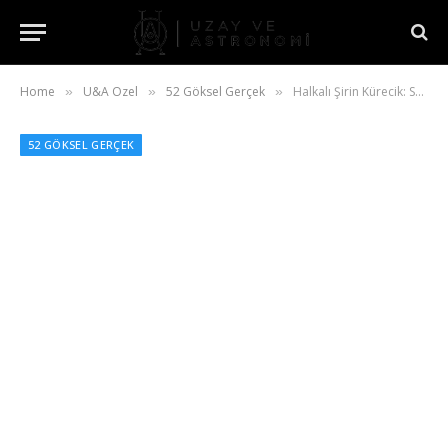
Home
U&A Özel
52 Göksel Gerçek
Halkalı Şirin Kürecik: Satürn
»
»
»
52 GÖKSEL GERÇEK