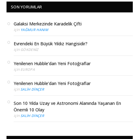
SON YORUMLAR
Galaksi Merkezinde Karadelik Çifti
için
YAĞMUR HANIM
Evrendeki En Büyük Yıldız Hangisidir?
için
GÖKDENIZ
Yenilenen Hubble’dan Yeni Fotoğraflar
için
EUROPA
Yenilenen Hubble’dan Yeni Fotoğraflar
için
SALIH DINÇER
Son 10 Yılda Uzay ve Astronomi Alanında Yaşanan En
Önemli 10 Olay
için
SALIH DINÇER