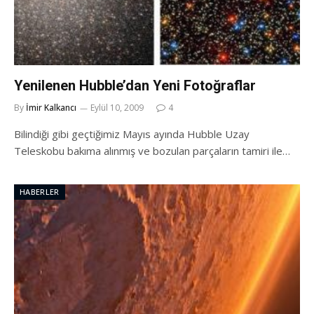
Yenilenen Hubble’dan Yeni Fotoğraflar
By
İmir Kalkancı
Eylül 10, 2009
4
Bilindiği gibi geçtiğimiz Mayıs ayında Hubble Uzay
Teleskobu bakıma alınmış ve bozulan parçaların tamiri ile…
HABERLER