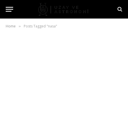
Home
Posts Tagged "nasa"
»