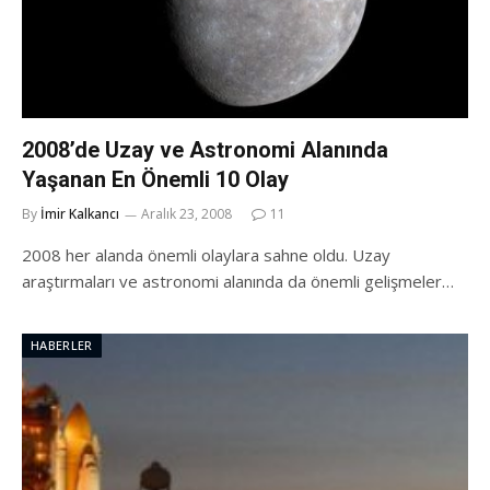
2008’de Uzay ve Astronomi Alanında
Yaşanan En Önemli 10 Olay
By
İmir Kalkancı
Aralık 23, 2008
11
2008 her alanda önemli olaylara sahne oldu. Uzay
araştırmaları ve astronomi alanında da önemli gelişmeler…
HABERLER