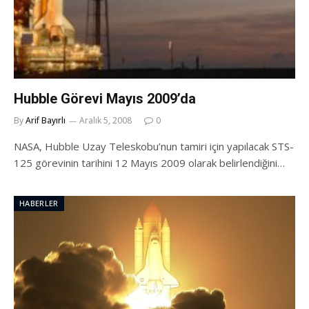
Hubble Görevi Mayıs 2009’da
By
Arif Bayırlı
Aralık 5, 2008
0
NASA, Hubble Uzay Teleskobu’nun tamiri için yapılacak STS-
125 görevinin tarihini 12 Mayıs 2009 olarak belirlendiğini…
HABERLER