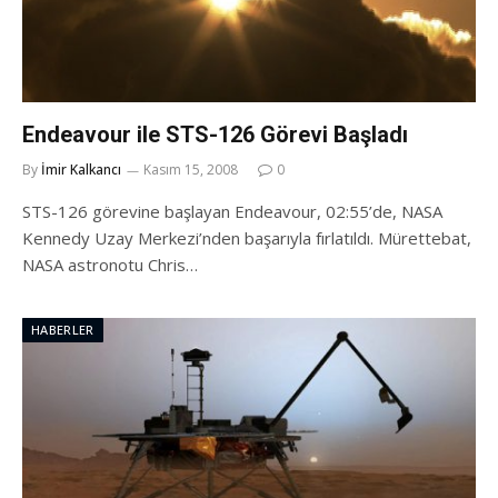
Endeavour ile STS-126 Görevi Başladı
By
İmir Kalkancı
Kasım 15, 2008
0
STS-126 görevine başlayan Endeavour, 02:55’de, NASA
Kennedy Uzay Merkezi’nden başarıyla fırlatıldı. Mürettebat,
NASA astronotu Chris…
HABERLER