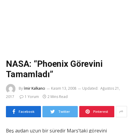
NASA: “Phoenix Görevini
Tamamladı”
By
İmir Kalkancı
Kasım 13, 2008
Updated:
Ağustos 21,
2017
1 Yorum
2 Mins Read
Facebook
Twitter
Pinterest
Beş aydan uzun bir süredir Mars’taki görevini