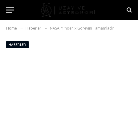
Home
Haberler
NASA: “Phoenix Görevini Tamamladı”
»
»
HABERLER