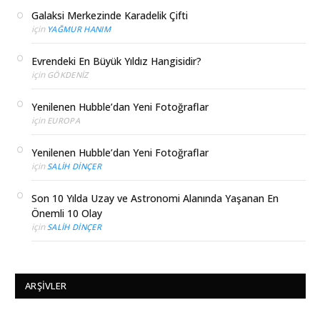
Galaksi Merkezinde Karadelik Çifti
için
YAĞMUR HANIM
Evrendeki En Büyük Yıldız Hangisidir?
için
GÖKDENIZ
Yenilenen Hubble’dan Yeni Fotoğraflar
için
EUROPA
Yenilenen Hubble’dan Yeni Fotoğraflar
için
SALIH DINÇER
Son 10 Yılda Uzay ve Astronomi Alanında Yaşanan En
Önemli 10 Olay
için
SALIH DINÇER
ARŞIVLER