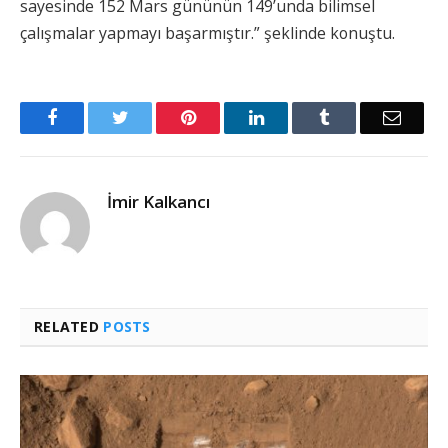
sayesinde 152 Mars gününün 149’unda bilimsel
çalışmalar yapmayı başarmıştır.” şeklinde konuştu.
Facebook
Twitter
Pinterest
LinkedIn
Tumblr
Email
İmir Kalkancı
RELATED
POSTS