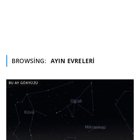
BROWSING:
AYIN EVRELERI
BU AY GÖKYÜZÜ