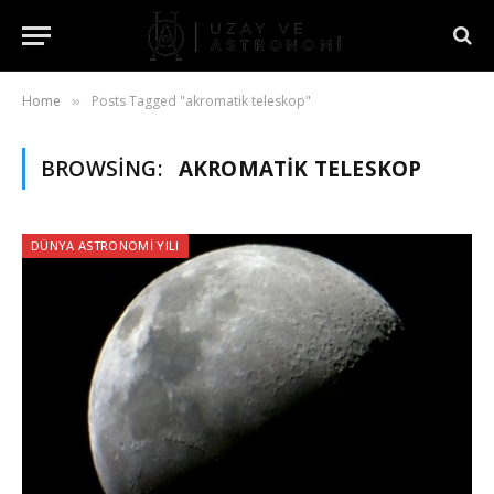
Home
Posts Tagged "akromatik teleskop"
»
BROWSING:
AKROMATIK TELESKOP
DÜNYA ASTRONOMI YILI