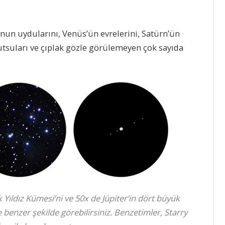
e onun uydularını, Venüs’ün evrelerini, Satürn’ün
lutsuları ve çıplak gözle görülemeyen çok sayıda
 Yıldız Kümesi’ni ve 50x de Jüpiter’in dört büyük
benzer şekilde görebilirsiniz. Benzetimler, Starry