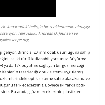
 Ay’ın kenarındaki belirgin bir renklenmenin olmayışı
gösteriyor. Telif Hakkı: Andreas O. Jaunsen ve
alileoscope.org
eği geliyor. Birincisi 20 mm odak uzunluğuna sahip
eğini ise iki türlü kullanabiliyorsunuz: Büyütme
lov) ya da 17x büyütme sağlayan bir göz merceği
n Kepler’in tasarladığı optik sistemi uygulamış
 gözlemlerindeki optik sisteme sahip olacaksınız ve
ğunu fark edeceksiniz. Böylece iki farklı optik
irsiniz. Bu arada, göz merceklerinin plastikten