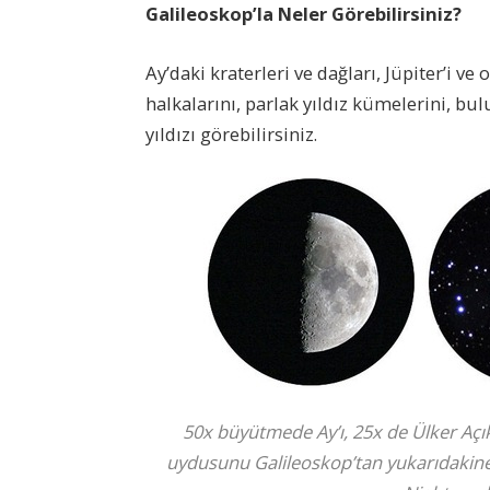
Galileoskop’la Neler Görebilirsiniz?
Ay’daki kraterleri ve dağları, Jüpiter’i v
halkalarını, parlak yıldız kümelerini, bu
yıldızı görebilirsiniz.
50x büyütmede Ay’ı, 25x de Ülker Açık
uydusunu Galileoskop’tan yukarıdakine 