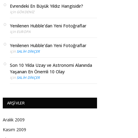
Evrendeki En Büyük Yıldız Hangisidir?
için
GÖKDENIZ
Yenilenen Hubble’dan Yeni Fotoğraflar
için
EUROPA
Yenilenen Hubble’dan Yeni Fotoğraflar
için
SALIH DINÇER
Son 10 Yılda Uzay ve Astronomi Alanında
Yaşanan En Önemli 10 Olay
için
SALIH DINÇER
ARŞIVLER
Aralık 2009
Kasım 2009