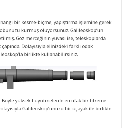
erhangi bir kesme-biçme, yapıştırma işlemine gerek
skobunuzu kurmuş oluyorsunuz. Galileoskop’un
etilmiş. Göz merceğinin yuvası ise, teleskoplarda
ç çapında. Dolayısıyla elinizdeki farklı odak
eoskop’la birlikte kullanabilirsiniz.
. Böyle yüksek büyütmelerde en ufak bir titreme
layısıyla Galileoskop’unuzu bir üçayak ile birlikte