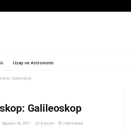
zü
Uzay ve Astronomi
leskop: Galileoskop
skop: Galileoskop
Ağustos 18, 2017
8 yorum
3 Mins Read