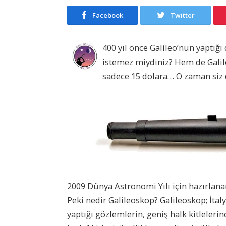
Facebook
Twitter
400 yıl önce Galileo’nun yaptığ
istemez miydiniz? Hem de Galile
sadece 15 dolara… O zaman siz d
2009 Dünya Astronomi Yılı için hazırlanan
Peki nedir Galileoskop? Galileoskop; İta
yaptığı gözlemlerin, geniş halk kitleleri