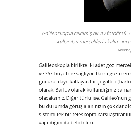
Galileoskop’la çekilmiş bir Ay fotoğrafı.
kullanılan merceklerin kalitesini 
www.g
Galileoskopla birlikte iki adet göz merc
ve 25x büyütme sağlıyor. İkinci göz merc
gücünü ikiye katlayan bir çoğaltıcı (bar
olarak. Barlov olarak kullandığınız zama
olacaksınız. Diğer türlü ise, Galileo’nun
bu durumda görüş alanınızın çok dar oldu
sistemi tek bir teleskopta karşılaştırabil
yapıldığını da belirtelim.