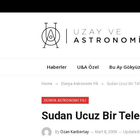
Haberler
U&A Özel
Bu Ay Gökyü
Home
Dünya Astronomi Yılı
Sudan Ucuz Bir Te
»
»
DÜNYA ASTRONOMI YILI
Sudan Ucuz Bir Tele
By
Ozan Kanbertay
Mart 8, 2009
Updated: