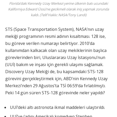
Florida’daki Kennedy Uzay Merkezi yerine ülkenin batı ucundaki
Kaliforniya Edward Üssü’ne gecikmeli olarak iniş yapmak zorunda
kaldı. (Telif Hakkı: NASA/Tony Landi)
STS (Space Transportation System), NASA’nın uzay
mekiği programının resmi adının kısaltması. 128 ise,
bu göreve verilen numarayı belirtiyor. 2010’da
kullanımdan kalkacak olan uzay mekiklerinin başlıca
görevlerinden biri, Uluslararası Uzay İstasyonu’nun
(UUİ) bakım ve inşası için gerekli ulaşımı sağlamak.
Discovery Uzay Mekiği de, bu kapsamdaki STS-128
görevini gerçekleştirmek için, ABD’nin Kennedy Uzay
Merkezi’nden 29 Ağustos’ta TSİ 06:59’da fırlatılmıştı.
Peki 14 gün süren STS-128 görevinde neler yapıldı?
UUİ’deki altı astronota ikmal maddeleri ulaştırıldı.
UUİ’ye (adını Amerikalı komedyen Stephen