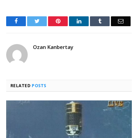
Facebook
Twitter
Pinterest
LinkedIn
Tumblr
Email
Ozan Kanbertay
RELATED
POSTS