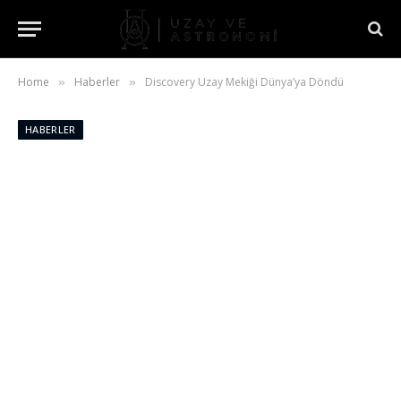
Home
Haberler
Discovery Uzay Mekiği Dünya’ya Döndü
»
»
HABERLER