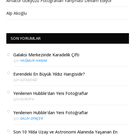
Amatör Gökyüzü Fotoğrafları Yarışması Devam Ediyor
Alp Akoğlu
SON YORUMLAR
Galaksi Merkezinde Karadelik Çifti
için
YAĞMUR HANIM
Evrendeki En Büyük Yıldız Hangisidir?
için
GÖKDENIZ
Yenilenen Hubble’dan Yeni Fotoğraflar
için
EUROPA
Yenilenen Hubble’dan Yeni Fotoğraflar
için
SALIH DINÇER
Son 10 Yılda Uzay ve Astronomi Alanında Yaşanan En