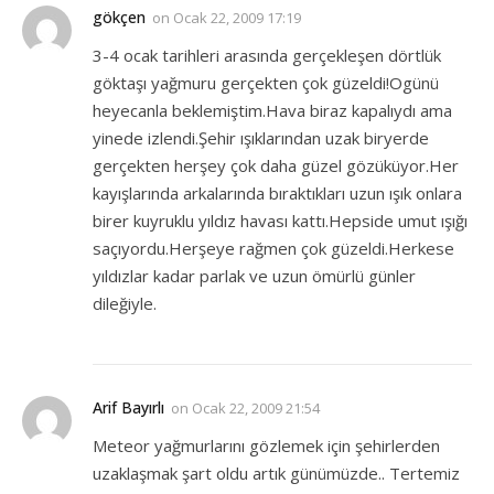
gökçen
on
Ocak 22, 2009 17:19
3-4 ocak tarihleri arasında gerçekleşen dörtlük
göktaşı yağmuru gerçekten çok güzeldi!Ogünü
heyecanla beklemiştim.Hava biraz kapalıydı ama
yinede izlendi.Şehir ışıklarından uzak biryerde
gerçekten herşey çok daha güzel gözüküyor.Her
kayışlarında arkalarında bıraktıkları uzun ışık onlara
birer kuyruklu yıldız havası kattı.Hepside umut ışığı
saçıyordu.Herşeye rağmen çok güzeldi.Herkese
yıldızlar kadar parlak ve uzun ömürlü günler
dileğiyle.
Arif Bayırlı
on
Ocak 22, 2009 21:54
Meteor yağmurlarını gözlemek için şehirlerden
uzaklaşmak şart oldu artık günümüzde.. Tertemiz