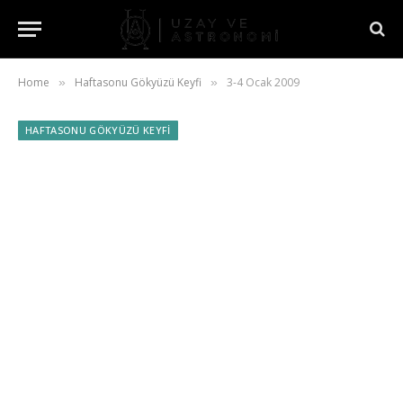
Home
Haftasonu Gökyüzü Keyfi
3-4 Ocak 2009
»
»
HAFTASONU GÖKYÜZÜ KEYFI