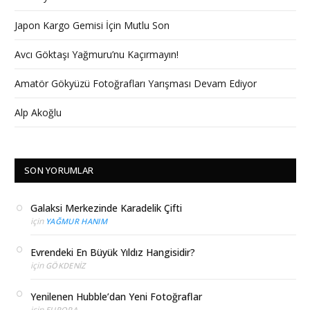
Japon Kargo Gemisi İçin Mutlu Son
Avcı Göktaşı Yağmuru’nu Kaçırmayın!
Amatör Gökyüzü Fotoğrafları Yarışması Devam Ediyor
Alp Akoğlu
SON YORUMLAR
Galaksi Merkezinde Karadelik Çifti
için
YAĞMUR HANIM
Evrendeki En Büyük Yıldız Hangisidir?
için
GÖKDENIZ
Yenilenen Hubble’dan Yeni Fotoğraflar
için
EUROPA