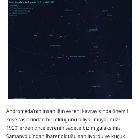
Andromeda’nın insanlığın evreni kavrayışında önemli
köşe taşlarından biri olduğunu biliyor muydunuz?
1920’lerden önce evrenin sadece bizim galaksimiz
Samanyolu’ndan ibaret olduğu sanılıyordu ve küçük