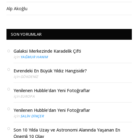
Alp Akoğlu
SON YORUMLAR
Galaksi Merkezinde Karadelik Çifti
için
YAĞMUR HANIM
Evrendeki En Büyük Yıldız Hangisidir?
için
GÖKDENIZ
Yenilenen Hubble’dan Yeni Fotoğraflar
için
EUROPA
Yenilenen Hubble’dan Yeni Fotoğraflar
için
SALIH DINÇER
Son 10 Yılda Uzay ve Astronomi Alanında Yaşanan En
Önemli 10 Olay