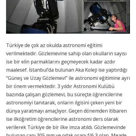
Türkiye de çok az okulda astronomi eğitimi
verilmektedir. Gözlemevine sahip olan okulların sayısı
ise bir elin parmaklarını geçmeyecek kadar azdır
maalesef. İstanbul’da bulunan Aka Koleji ise yaptırdığı
“Güneş ve Uzay Gözlemevi” ile astronomi eğitimine ayrı
bir önem vermektedir. 3 yıldır Astronomi Kulübü
bazında çalışan gözlemevi, bu süreçte öğrencilerine
astronomiyi tanıtarak, onların ilgisini çeken yeni bir
dünya yaratmayı amaçlıyor. Geçen dönemden itibaren
ise ilköğretim öğrencilerine astronomi ders olarak
verilerek Türkiye de bir ilke imza atıldı. Gözlemevinde
bulunan çapı 305 mm ve odak oranı f/6,3 olan Meade