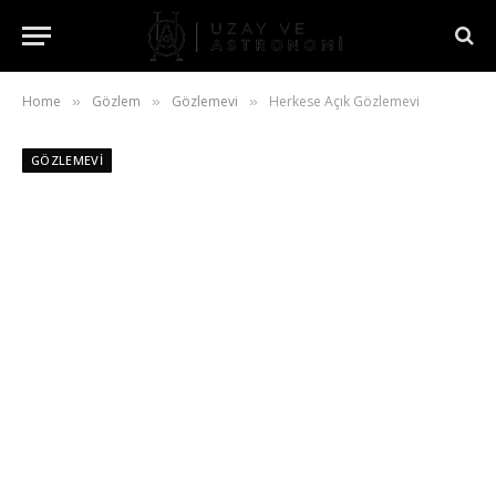
Home
Gözlem
Gözlemevi
Herkese Açık Gözlemevi
»
»
»
GÖZLEMEVI