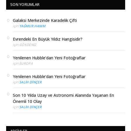
SON YORUMLAR
Galaksi Merkezinde Karadelik Çifti
için
YAĞMUR HANIM
Evrendeki En Büyük Yıldız Hangisidir?
için
GÖKDENIZ
Yenilenen Hubble’dan Yeni Fotoğraflar
için
EUROPA
Yenilenen Hubble’dan Yeni Fotoğraflar
için
SALIH DINÇER
Son 10 Yılda Uzay ve Astronomi Alanında Yaşanan En
Önemli 10 Olay
için
SALIH DINÇER
ARŞIVLER