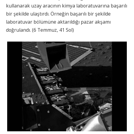
kullanarak uzay aracının kimya laboratuvarına başarılı
bir şekilde ulaştırdı. Örneğin başarılı bir şekilde
laboratuvar bölümüne aktarıldığı pazar akşamı
doğrulandı. (6 Temmuz, 41 Sol)