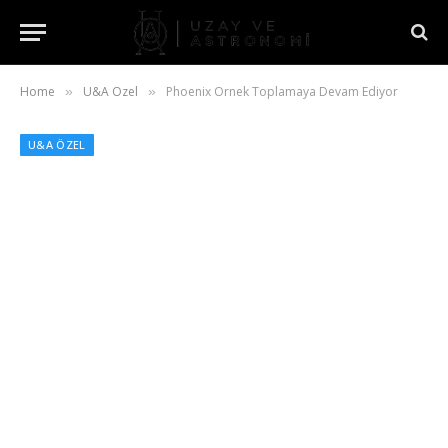
Home
U&A Özel
Phoenix Örnek Toplamaya Devam Ediyor
»
»
U&A ÖZEL