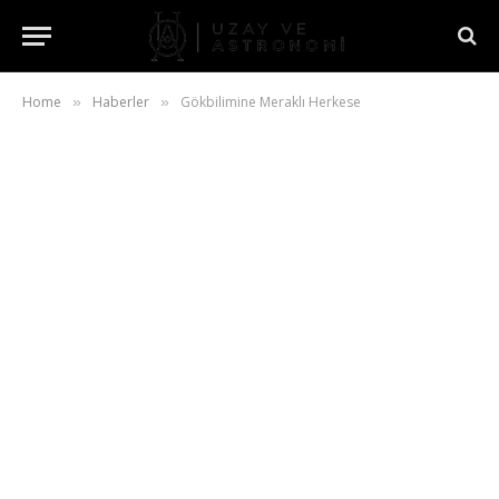
Home
Haberler
Gökbilimine Meraklı Herkese
»
»