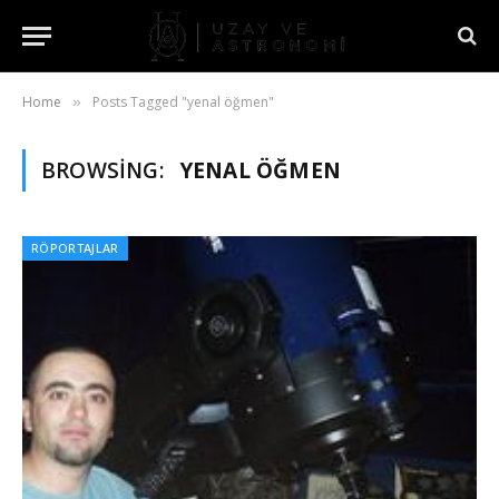
Home
Posts Tagged "yenal öğmen"
»
BROWSING:
YENAL ÖĞMEN
RÖPORTAJLAR