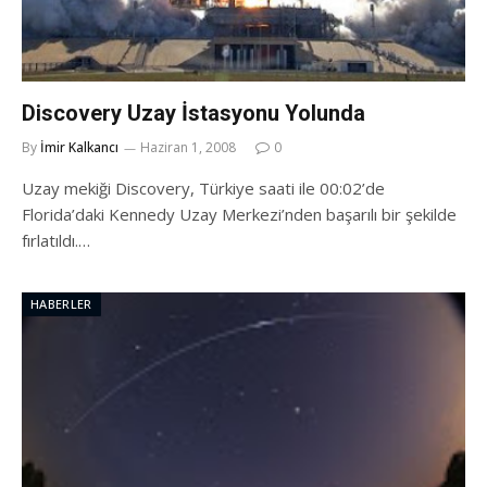
Discovery Uzay İstasyonu Yolunda
By
İmir Kalkancı
Haziran 1, 2008
0
Uzay mekiği Discovery, Türkiye saati ile 00:02’de
Florida’daki Kennedy Uzay Merkezi’nden başarılı bir şekilde
fırlatıldı.…
HABERLER