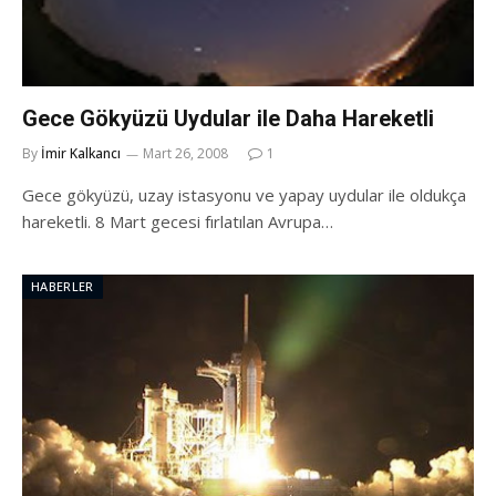
Gece Gökyüzü Uydular ile Daha Hareketli
By
İmir Kalkancı
Mart 26, 2008
1
Gece gökyüzü, uzay istasyonu ve yapay uydular ile oldukça
hareketli. 8 Mart gecesi fırlatılan Avrupa…
HABERLER