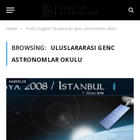
Home
Posts Tagged "uluslararası genc astronomlar okulu"
»
BROWSING:
ULUSLARARASI GENC
ASTRONOMLAR OKULU
HABERLER