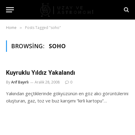
Home
Posts Tagged "soho"
»
BROWSING:
SOHO
Kuyruklu Yıldız Yakalandı
By
Arif Bayırlı
Aralık 28, 2008
0
Yakından geçtiklerinde gökyüzünün en göz alıcı görüntülerini
oluşturan, gaz, toz ve buz karışımı “kirli kartopu”…