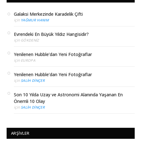
Galaksi Merkezinde Karadelik Çifti
için
YAĞMUR HANIM
Evrendeki En Büyük Yıldız Hangisidir?
için
GÖKDENIZ
Yenilenen Hubble’dan Yeni Fotoğraflar
için
EUROPA
Yenilenen Hubble’dan Yeni Fotoğraflar
için
SALIH DINÇER
Son 10 Yılda Uzay ve Astronomi Alanında Yaşanan En
Önemli 10 Olay
için
SALIH DINÇER
ARŞIVLER