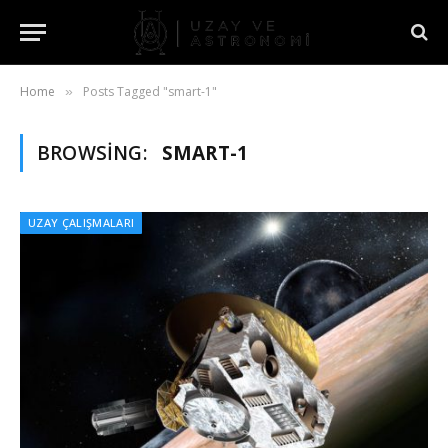
Home
Posts Tagged "smart-1"
»
BROWSING:
SMART-1
UZAY ÇALIŞMALARI