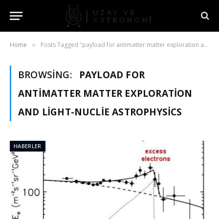
Home
Posts Tagged "payload for antimatter matter exploration and light-nuclie astrophysics"
»
BROWSING:
PAYLOAD FOR
ANTIMATTER MATTER EXPLORATION
AND LIGHT-NUCLIE ASTROPHYSICS
HABERLER