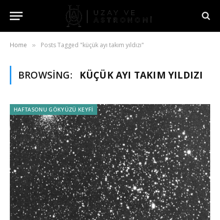
Home
Posts Tagged "küçük ayı takım yıldızı"
»
BROWSING:
KÜÇÜK AYI TAKIM YILDIZI
HAFTASONU GÖKYÜZÜ KEYFI