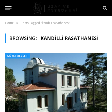
Home
Posts Tagged "kandilli rasathanesi"
»
BROWSING:
KANDILLI RASATHANESI
GÖZLEMEVLERI