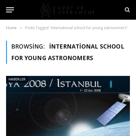
Home
Posts Tagged "international school for young astronomers"
»
BROWSING:
INTERNATIONAL SCHOOL
FOR YOUNG ASTRONOMERS
HABERLER