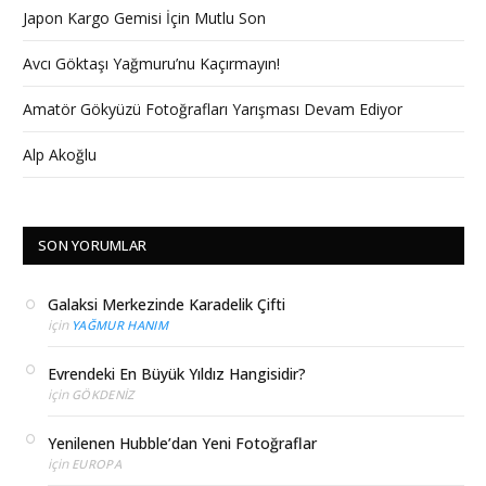
Japon Kargo Gemisi İçin Mutlu Son
Avcı Göktaşı Yağmuru’nu Kaçırmayın!
Amatör Gökyüzü Fotoğrafları Yarışması Devam Ediyor
Alp Akoğlu
SON YORUMLAR
Galaksi Merkezinde Karadelik Çifti
için
YAĞMUR HANIM
Evrendeki En Büyük Yıldız Hangisidir?
için
GÖKDENIZ
Yenilenen Hubble’dan Yeni Fotoğraflar
için
EUROPA