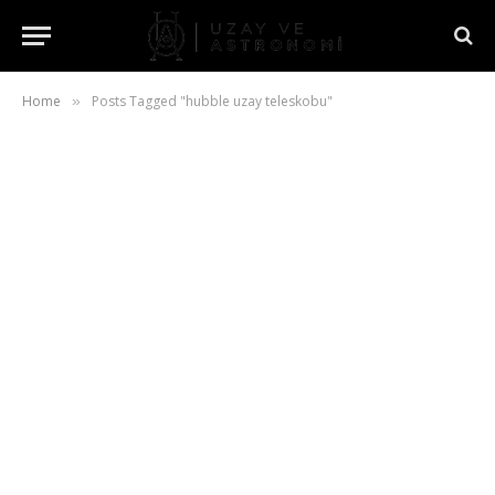
Home
Posts Tagged "hubble uzay teleskobu"
»