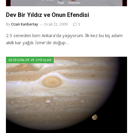
Dev Bir Yıldız ve Onun Efendisi
By
Ozan Kanbertay
Ocak 22, 2009
3
2.5 seneden beri Ankara’da yaşıyorum. İlk kez bu kış adam
akıllı kar yağdı. İzmir’de doğup…
GEZEGENLER VE UYDULAR