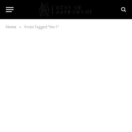
Home
Posts Tagged "htv-1"
»