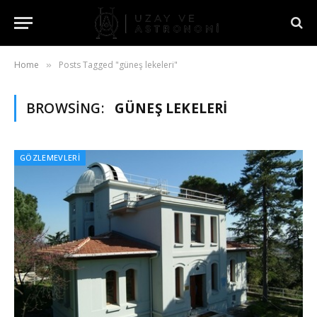
Home
Posts Tagged "güneş lekeleri"
»
BROWSING:
GÜNEŞ LEKELERI
GÖZLEMEVLERI