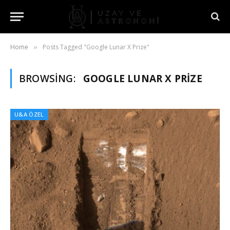
Home
Posts Tagged "Google Lunar X Prize"
»
BROWSING:
GOOGLE LUNAR X PRIZE
U&A ÖZEL