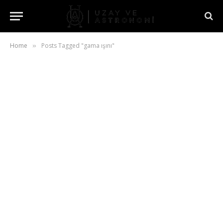
Home
Posts Tagged "gama ışını"
»