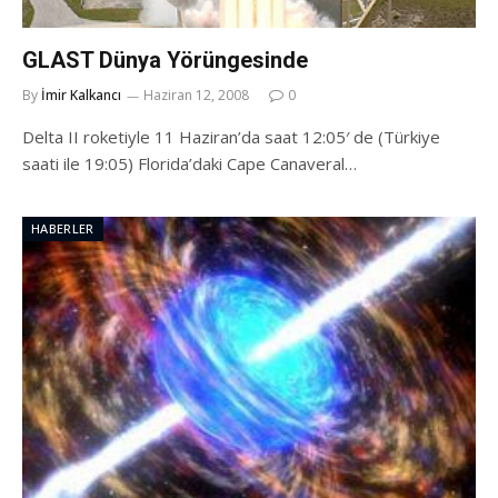
GLAST Dünya Yörüngesinde
By
İmir Kalkancı
Haziran 12, 2008
0
Delta II roketiyle 11 Haziran’da saat 12:05′ de (Türkiye
saati ile 19:05) Florida’daki Cape Canaveral…
HABERLER