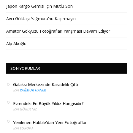
Japon Kargo Gemisi İçin Mutlu Son
Avcı Göktaşı Yağmuru’nu Kaçırmayın!
Amatör Gökyüzü Fotoğrafları Yarışması Devam Ediyor
Alp Akoğlu
SON YORUMLAR
Galaksi Merkezinde Karadelik Çifti
için
YAĞMUR HANIM
Evrendeki En Büyük Yıldız Hangisidir?
için
GÖKDENIZ
Yenilenen Hubble’dan Yeni Fotoğraflar
için
EUROPA