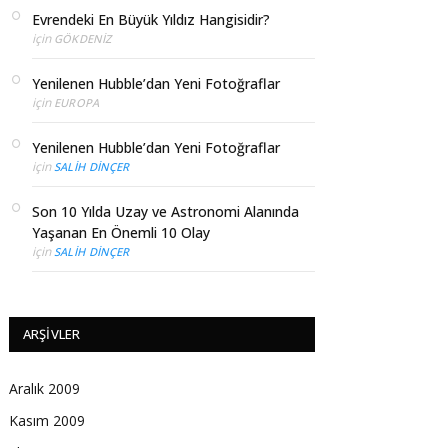
Evrendeki En Büyük Yıldız Hangisidir?
için
GÖKDENIZ
Yenilenen Hubble’dan Yeni Fotoğraflar
için
EUROPA
Yenilenen Hubble’dan Yeni Fotoğraflar
için
SALIH DINÇER
Son 10 Yılda Uzay ve Astronomi Alanında
Yaşanan En Önemli 10 Olay
için
SALIH DINÇER
ARŞIVLER
Aralık 2009
Kasım 2009