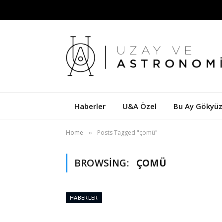
Haberler
U&A Özel
Bu Ay Gökyü
Home
Posts Tagged "çomü"
»
BROWSING:
ÇOMÜ
HABERLER