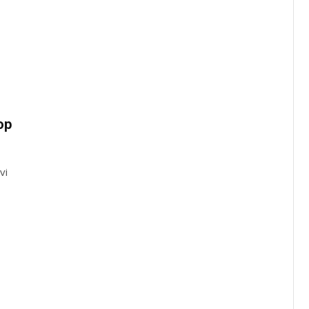
op
vi