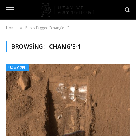
Home
Posts Tagged "chang’e-1"
»
BROWSING:
CHANG’E-1
U&A ÖZEL