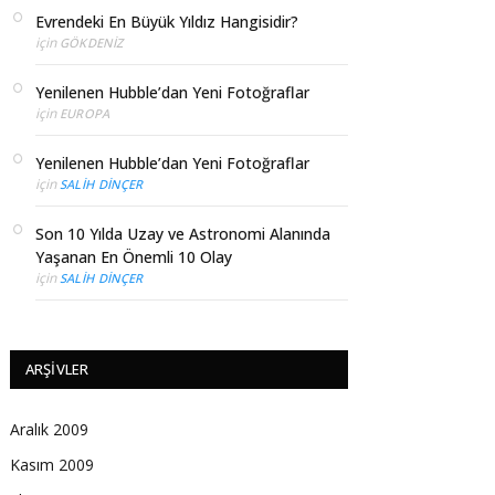
Evrendeki En Büyük Yıldız Hangisidir?
için
GÖKDENIZ
Yenilenen Hubble’dan Yeni Fotoğraflar
için
EUROPA
Yenilenen Hubble’dan Yeni Fotoğraflar
için
SALIH DINÇER
Son 10 Yılda Uzay ve Astronomi Alanında
Yaşanan En Önemli 10 Olay
için
SALIH DINÇER
ARŞIVLER
Aralık 2009
Kasım 2009