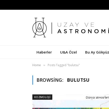
Haberler
U&A Özel
Bu Ay Gökyü
Home
Posts Tagged "bulutsu"
»
BROWSING:
BULUTSU
KOZMOLOJI