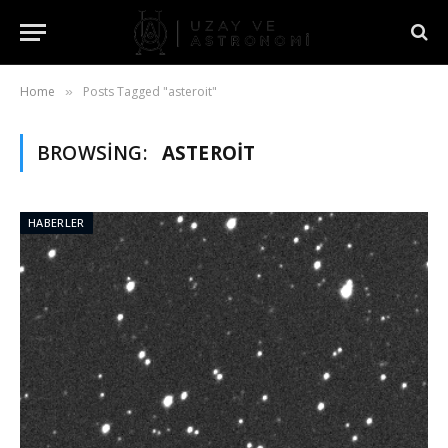
Home
Posts Tagged "asteroit"
»
BROWSING:
ASTEROIT
HABERLER