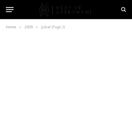
Home
2009
Şubat (Page 2)
»
»