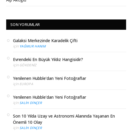
SON YORUMLAR
Galaksi Merkezinde Karadelik Çifti
için
YAĞMUR HANIM
Evrendeki En Büyük Yıldız Hangisidir?
için
GÖKDENIZ
Yenilenen Hubble’dan Yeni Fotoğraflar
için
EUROPA
Yenilenen Hubble’dan Yeni Fotoğraflar
için
SALIH DINÇER
Son 10 Yılda Uzay ve Astronomi Alanında Yaşanan En
Önemli 10 Olay
için
SALIH DINÇER