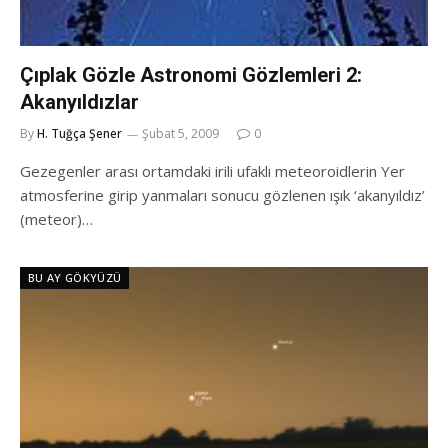
Çıplak Gözle Astronomi Gözlemleri 2:
Akanyıldızlar
By
H. Tuğça Şener
Şubat 5, 2009
0
Gezegenler arası ortamdaki irili ufaklı meteoroidlerin Yer
atmosferine girip yanmaları sonucu gözlenen ışık ‘akanyıldız’
(meteor)…
BU AY GÖKYÜZÜ